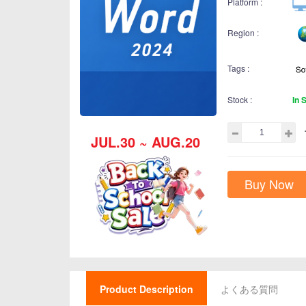
Platform :
Region :
Tags :
Stock :
In 
JUL.30 ~ AUG.20
Buy Now
Product Description
よくある質問