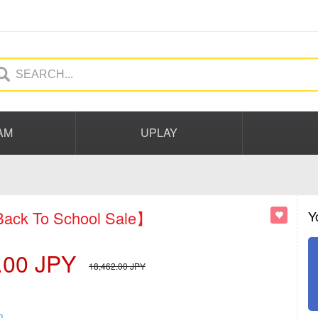
AM
UPLAY
ack To School Sale】
Y
.00
JPY
18,462.00
JPY