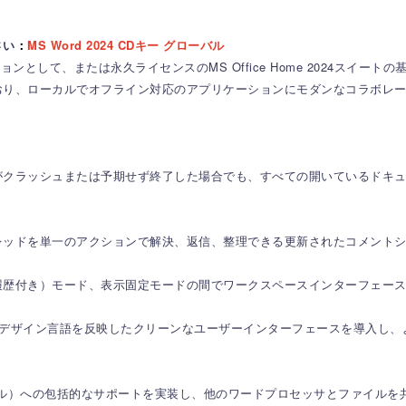
さい
：
MS Word 2024 CDキー グローバル
ーションとして、または永久ライセンスのMS Office Home 2024ス
おり、ローカルでオフライン対応のアプリケーションにモダンなコラボレ
がクラッシュまたは予期せず終了した場合でも、すべての開いているドキ
レッドを単一のアクションで解決、返信、整理できる更新されたコメント
履歴付き）モード、表示固定モードの間でワークスペースインターフェー
構成のデザイン言語を反映したクリーンなユーザーインターフェースを導入し
1.4（ODTファイル）への包括的なサポートを実装し、他のワードプロセッサとフ