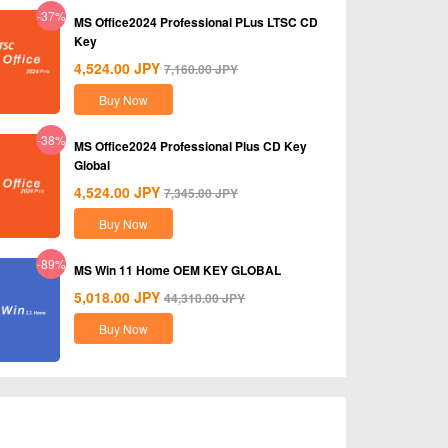
-37%
MS Office2024 Professional PLus LTSC CD
Key
4,524.00
JPY
7,160.00
JPY
Buy Now
-38%
MS Office2024 Professional Plus CD Key
Global
4,524.00
JPY
7,345.00
JPY
Buy Now
-89%
MS Win 11 Home OEM KEY GLOBAL
5,018.00
JPY
44,310.00
JPY
Buy Now