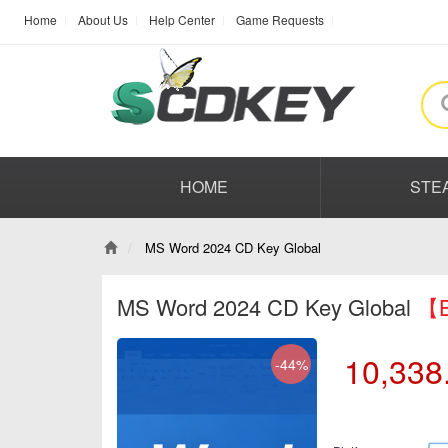
Home
About Us
Help Center
Game Requests
HOME
STE
MS Word 2024 CD Key Global
MS Word 2024 CD Key Global
【B
10,338
-44%