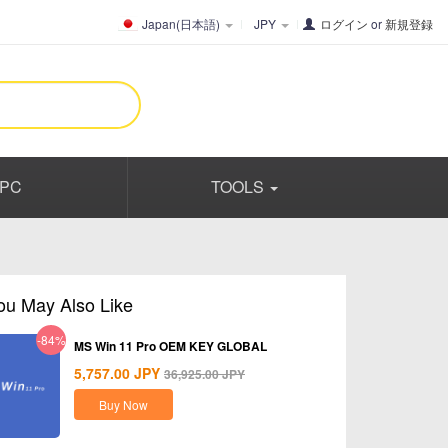
Japan(日本語)
JPY
ログイン
or
新規登録
PC
TOOLS
ou May Also Like
-84%
MS Win 11 Pro OEM KEY GLOBAL
5,757.00
JPY
36,925.00
JPY
Buy Now