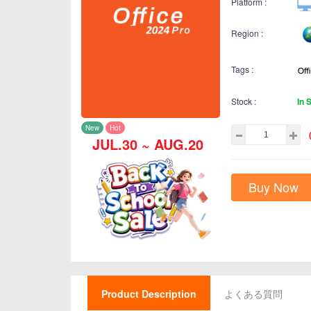
Platform :
Region :
Tags :
Stock :
In 
New
Hot
JUL.30 ~ AUG.20
Buy Now
Product Description
よくある質問