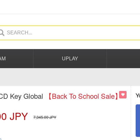
AM
UPLAY
 CD Key Global
【Back To School Sale】
Y
00
JPY
7,345.00
JPY