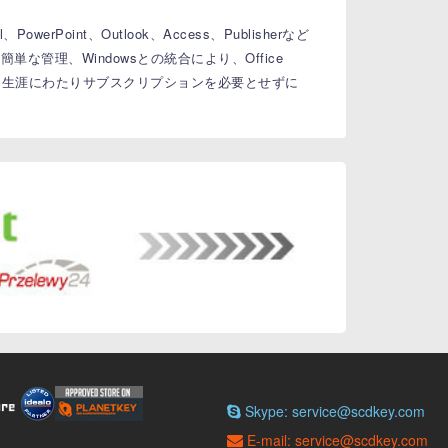
、PowerPoint、Outlook、Access、Publisherなど
な管理、Windowsとの統合により、Office
生涯にわたりサブスクリプションを必要とせずに
Skype: service@scdkey.com
E-mail: service@scdkey.com