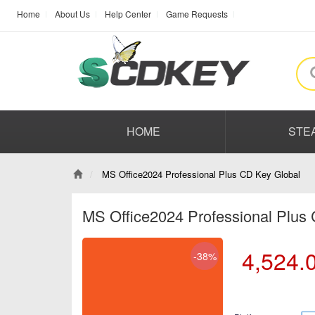
Home
About Us
Help Center
Game Requests
HOME
STE
MS Office2024 Professional Plus CD Key Global
MS Office2024 Professional Plus
4,524.
-38%