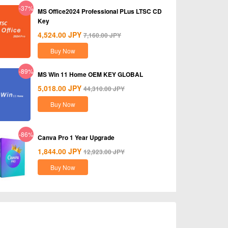
-37%
MS Office2024 Professional PLus LTSC CD
Key
4,524.00
JPY
7,160.00
JPY
Buy Now
-89%
MS Win 11 Home OEM KEY GLOBAL
5,018.00
JPY
44,310.00
JPY
Buy Now
-86%
Canva Pro 1 Year Upgrade
1,844.00
JPY
12,923.00
JPY
Buy Now