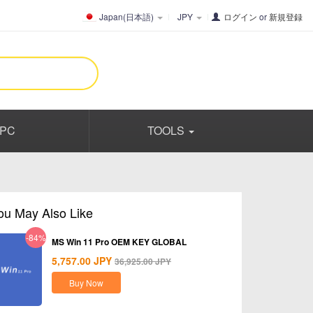
Japan(日本語)
JPY
ログイン
or
新規登録
PC
TOOLS
ou May Also Like
-84%
MS Win 11 Pro OEM KEY GLOBAL
5,757.00
JPY
36,925.00
JPY
Buy Now