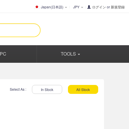
Japan(日本語)
JPY
ログイン
or
新規登録
PC
TOOLS
Select As :
In Stock
All Stock