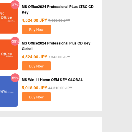
-37%
MS Office2024 Professional PLus LTSC CD
Key
4,524.00
JPY
7,160.00
JPY
Buy Now
-38%
MS Office2024 Professional Plus CD Key
Global
4,524.00
JPY
7,345.00
JPY
Buy Now
-89%
MS Win 11 Home OEM KEY GLOBAL
5,018.00
JPY
44,310.00
JPY
Buy Now