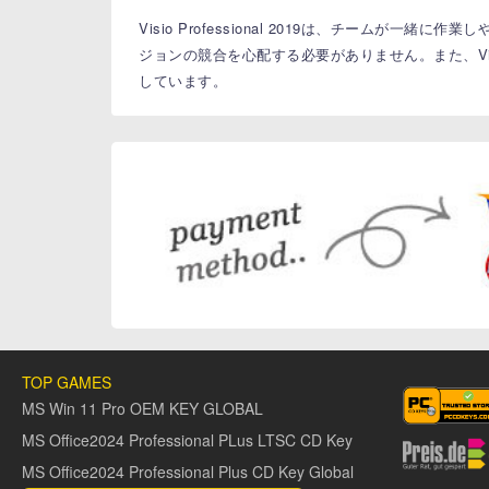
Visio Professional 2019は、チー
ジョンの競合を心配する必要がありません。また、Visi
しています。
TOP GAMES
MS Win 11 Pro OEM KEY GLOBAL
MS Office2024 Professional PLus LTSC CD Key
MS Office2024 Professional Plus CD Key Global