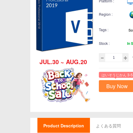
Platform :
Region :
Tags :
Stock :
In 
JUL.30 ~ AUG.20
はいそうじかん 3-5
Buy Now
Product Description
よくある質問