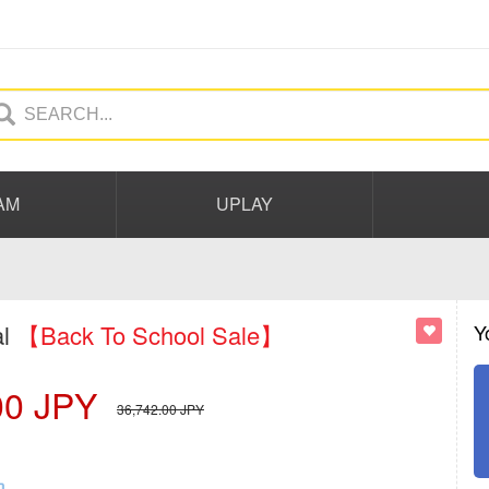
AM
UPLAY
al
【Back To School Sale】
Y
00
JPY
36,742.00
JPY