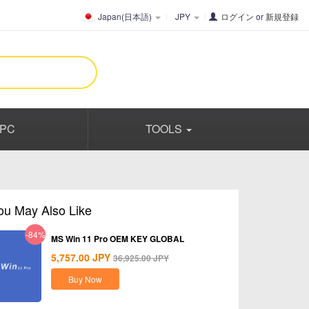
Japan(日本語)
JPY
ログイン
or
新規登録
PC
TOOLS
ou May Also Like
-84%
MS Win 11 Pro OEM KEY GLOBAL
5,757.00
JPY
36,925.00
JPY
Buy Now