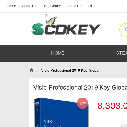
Home
About Us
Help Center
Game Requests
HOME
STE
Visio Professional 2019 Key Global
Visio Professional 2019 Key Glob
8,303.
-77%