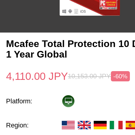
Mcafee Total Protection 10
1 Year Global
4,110.00
JPY
10,153.00
JPY
-60%
Platform:
Region: