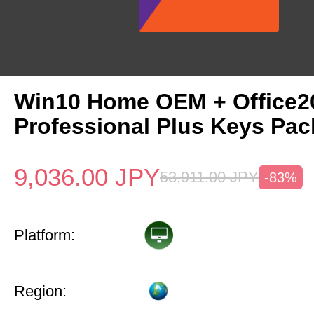
Win10 Home OEM + Office2
Professional Plus Keys Pac
9,036.00
JPY
53,911.00
JPY
-83%
Platform:
Region: