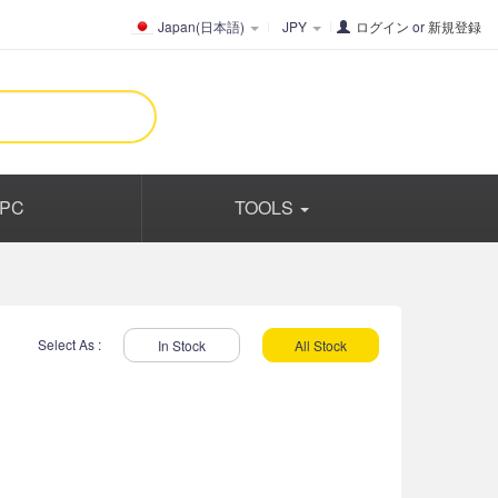
Japan(日本語)
JPY
ログイン
or
新規登録
PC
TOOLS
Select As :
In Stock
All Stock